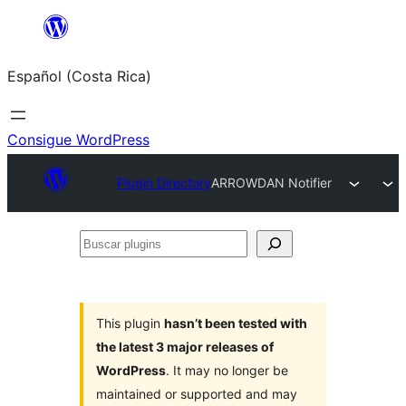
Saltar
al
Español (Costa Rica)
contenido
Consigue WordPress
Plugin Directory
ARROWDAN Notifier
Buscar
plugins
This plugin
hasn’t been tested with
the latest 3 major releases of
WordPress
. It may no longer be
maintained or supported and may