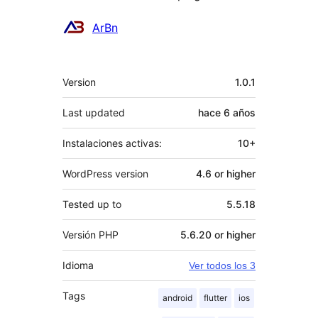
Colaboradores
ArBn
Meta
Version
1.0.1
Last updated
hace
6 años
Instalaciones activas:
10+
WordPress version
4.6 or higher
Tested up to
5.5.18
Versión PHP
5.6.20 or higher
Idioma
Ver todos los 3
Tags
android
flutter
ios