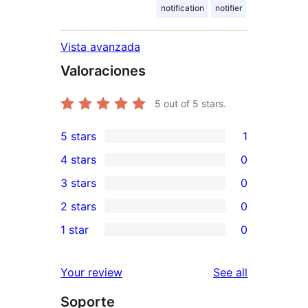
notification
notifier
Vista avanzada
Valoraciones
5
out of 5 stars.
5 stars
1
1
4 stars
0
5-
0
3 stars
0
star
4-
0
2 stars
0
review
star
3-
0
1 star
0
reviews
star
2-
0
reviews
star
1-
reviews
Your review
See all
reviews
star
Soporte
reviews