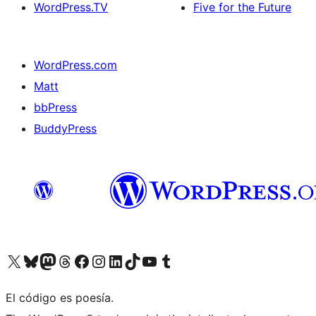
WordPress.TV
Five for the Future
WordPress.com
Matt
bbPress
BuddyPress
Visit our X (formerly Twitter) account
Visit our Bluesky account
Visita nuestra cuenta de Twitter
Visit our Threads account
Visita nuestra página de Facebook
Visite nuestra cuenta de Instagram
Visit our LinkedIn account
Visit our TikTok account
Visit our YouTube channel
Visit our Tumblr account
El código es poesía.