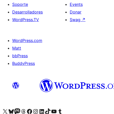
Soporte
Events
Desarrolladores
Donar
WordPress.TV
Swag
↗
WordPress.com
Matt
bbPress
BuddyPress
Visit our X (formerly Twitter) account
Visit our Bluesky account
Visita nuestra cuenta de Twitter
Visit our Threads account
Visita nuestra página de Facebook
Visite nuestra cuenta de Instagram
Visit our LinkedIn account
Visit our TikTok account
Visit our YouTube channel
Visit our Tumblr account