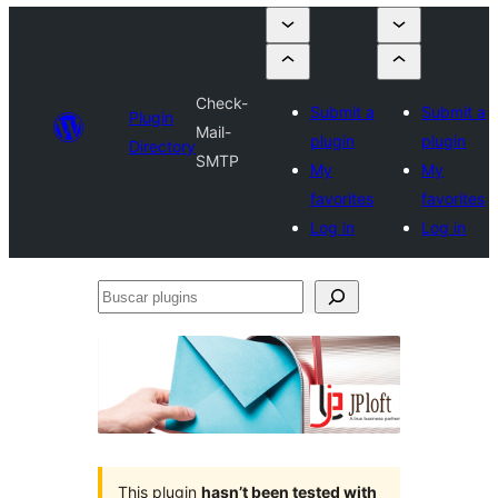
Check-
Submit a
Submit a
Plugin
Mail-
plugin
plugin
Directory
SMTP
My
My
favorites
favorites
Log in
Log in
Buscar
plugins
This plugin
hasn’t been tested with