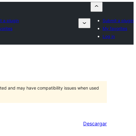
t a plugin
Submit a plugin
vorites
My favorites
Log in
orted and may have compatibility issues when used
Descargar