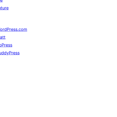
he
uture
ordPress.com
att
bPress
uddyPress