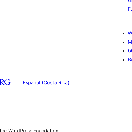
t
F
W
M
b
B
Español (Costa Rica)
 the WordPress Foundation.