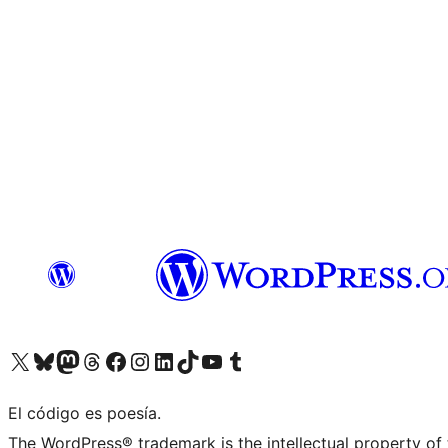
Visit our X (formerly Twitter) account
Visit our Bluesky account
Visita nuestra cuenta de Twitter
Visit our Threads account
Visita nuestra página de Facebook
Visite nuestra cuenta de Instagram
Visit our LinkedIn account
Visit our TikTok account
Visit our YouTube channel
Visit our Tumblr account
El código es poesía.
The WordPress® trademark is the intellectual property of