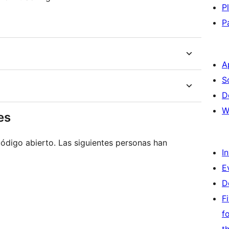
P
P
A
S
D
W
es
ódigo abierto. Las siguientes personas han
I
E
D
F
f