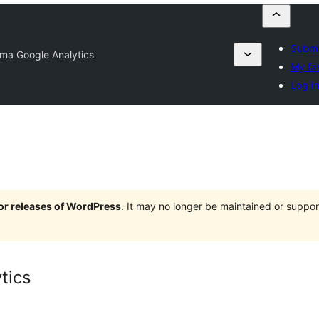
Submi
ma Google Analytics
My fa
Log in
jor releases of WordPress
. It may no longer be maintained or supp
tics