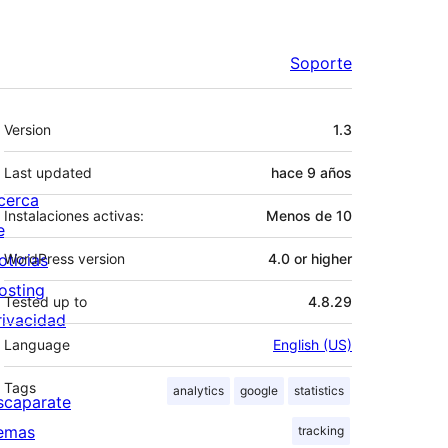
Soporte
Meta
Version
1.3
Last updated
hace
9 años
cerca
Instalaciones activas:
Menos de 10
e
oticias
WordPress version
4.0 or higher
osting
Tested up to
4.8.29
rivacidad
Language
English (US)
Tags
analytics
google
statistics
scaparate
emas
tracking