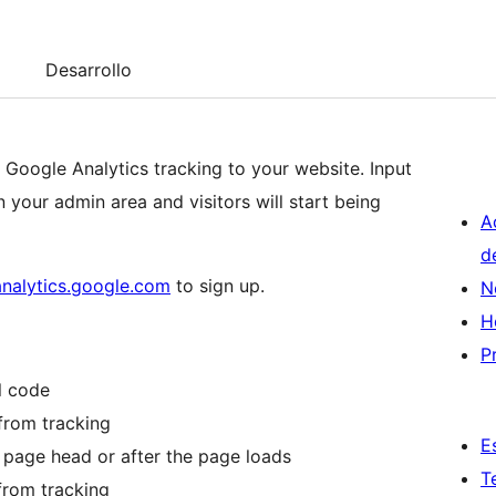
Desarrollo
 Google Analytics tracking to your website. Input
n your admin area and visitors will start being
A
d
analytics.google.com
to sign up.
N
H
P
l code
 from tracking
E
e page head or after the page loads
T
from tracking