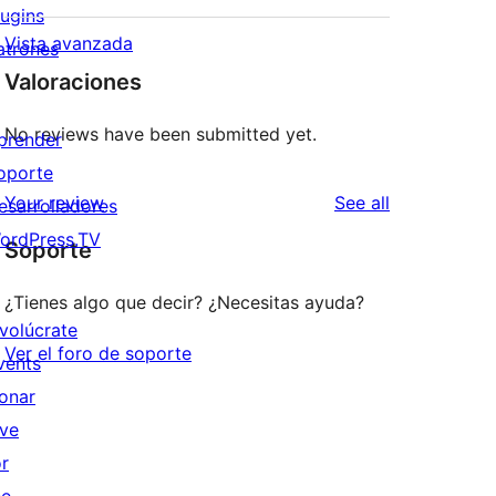
lugins
Vista avanzada
atrones
Valoraciones
No reviews have been submitted yet.
prender
oporte
reviews
Your review
See all
esarrolladores
ordPress.TV
Soporte
¿Tienes algo que decir? ¿Necesitas ayuda?
nvolúcrate
Ver el foro de soporte
vents
onar
ive
or