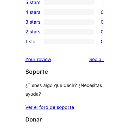
5 stars
1
1
4 stars
0
5-
0
3 stars
0
star
4-
0
2 stars
0
review
star
3-
0
1 star
0
reviews
star
2-
0
reviews
star
1-
reviews
Your review
See all
reviews
star
Soporte
reviews
¿Tienes algo que decir? ¿Necesitas
ayuda?
Ver el foro de soporte
Donar