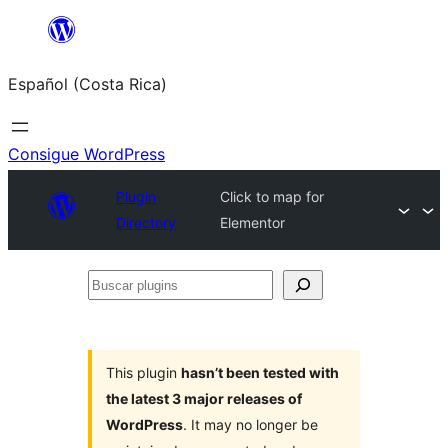
Saltar
al
Español (Costa Rica)
contenido
Consigue WordPress
Plugin
Click to map for
Directory
Elementor
Buscar
plugins
This plugin
hasn’t been tested with
the latest 3 major releases of
WordPress
. It may no longer be