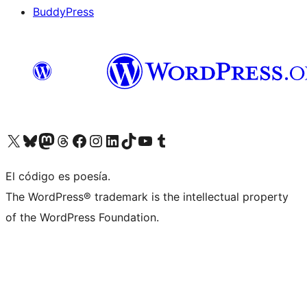
BuddyPress
Visit our X (formerly Twitter) account
Visit our Bluesky account
Visita nuestra cuenta de Twitter
Visit our Threads account
Visita nuestra página de Facebook
Visite nuestra cuenta de Instagram
Visit our LinkedIn account
Visit our TikTok account
Visit our YouTube channel
Visit our Tumblr account
El código es poesía.
The WordPress® trademark is the intellectual property
of the WordPress Foundation.