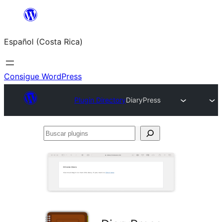
Saltar
al
Español (Costa Rica)
contenido
Consigue WordPress
Plugin Directory
DiaryPress
Buscar
plugins