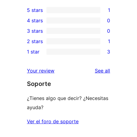
5 stars
1
1
4 stars
0
5-
0
3 stars
0
star
4-
0
2 stars
1
review
star
3-
1
1 star
3
reviews
star
2-
3
reviews
star
1-
reviews
Your review
See all
review
star
Soporte
reviews
¿Tienes algo que decir? ¿Necesitas
ayuda?
Ver el foro de soporte