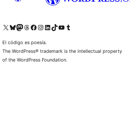
Visit our X (formerly Twitter) account
Visit our Bluesky account
Visita nuestra cuenta de Twitter
Visit our Threads account
Visita nuestra página de Facebook
Visite nuestra cuenta de Instagram
Visit our LinkedIn account
Visit our TikTok account
Visit our YouTube channel
Visit our Tumblr account
El código es poesía.
The WordPress® trademark is the intellectual property
of the WordPress Foundation.