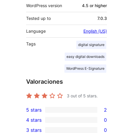
WordPress version
4.5 or higher
Tested up to
7.0.3
Language
English (US)
Tags
digital signature
easy digital downloads
WordPress E-Signature
Valoraciones
3
out of 5 stars.
5 stars
2
2
4 stars
0
5-
0
3 stars
0
star
4-