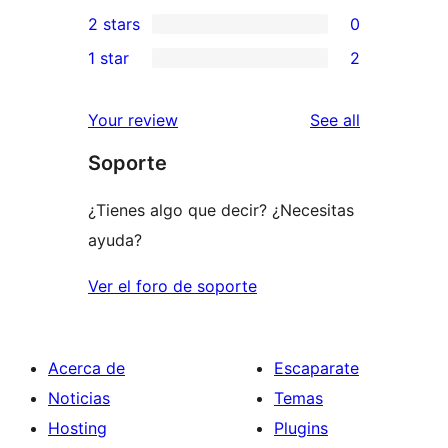
0
2 stars
0
reviews
star
3-
0
1 star
2
reviews
star
2-
2
reviews
star
1-
reviews
Your review
See all
reviews
star
Soporte
reviews
¿Tienes algo que decir? ¿Necesitas
ayuda?
Ver el foro de soporte
Acerca de
Escaparate
Noticias
Temas
Hosting
Plugins