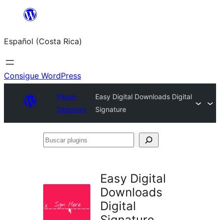
Saltar
al
Español (Costa Rica)
contenido
Consigue WordPress
Plugin
Easy Digital Downloads Digital
Directory
Signature
Buscar
plugins
Easy Digital
Downloads
Digital
Signature