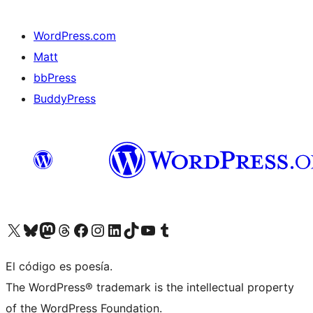
WordPress.com
Matt
bbPress
BuddyPress
Visit our X (formerly Twitter) account
Visit our Bluesky account
Visita nuestra cuenta de Twitter
Visit our Threads account
Visita nuestra página de Facebook
Visite nuestra cuenta de Instagram
Visit our LinkedIn account
Visit our TikTok account
Visit our YouTube channel
Visit our Tumblr account
El código es poesía.
The WordPress® trademark is the intellectual property
of the WordPress Foundation.