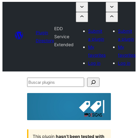
EDD
Submit
Submit
Plugin
Service
a plugin
a plugin
Directory
Extended
My
My
favorites
favorites
Log in
Log in
Buscar
plugins
This plugin
hasn’t been tested with