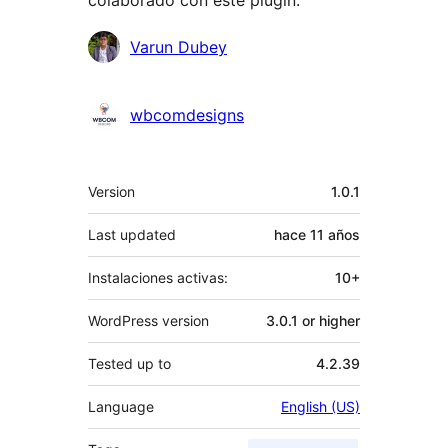
colaborado con este plugin.
Colaboradores
Varun Dubey
wbcomdesigns
Meta
Version
1.0.1
Last updated
hace
11 años
Instalaciones activas:
10+
WordPress version
3.0.1 or higher
Tested up to
4.2.39
Language
English (US)