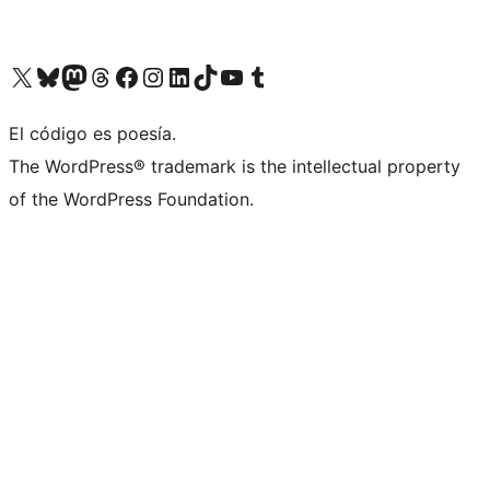
Visit our X (formerly Twitter) account
Visit our Bluesky account
Visita nuestra cuenta de Twitter
Visit our Threads account
Visita nuestra página de Facebook
Visite nuestra cuenta de Instagram
Visit our LinkedIn account
Visit our TikTok account
Visit our YouTube channel
Visit our Tumblr account
El código es poesía.
The WordPress® trademark is the intellectual property
of the WordPress Foundation.