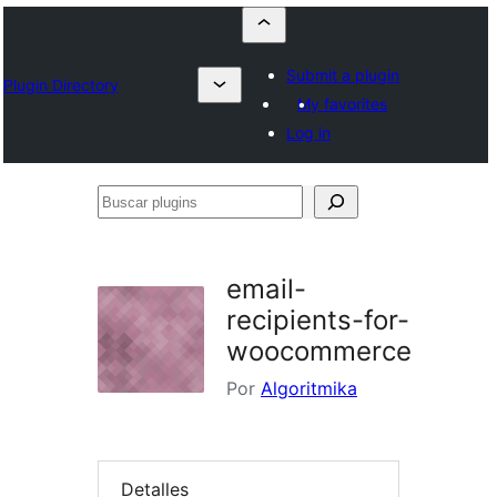
Submit a plugin
Plugin Directory
My favorites
Log in
Buscar
plugins
email-
recipients-for-
woocommerce
Por
Algoritmika
Detalles