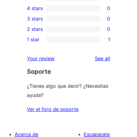
0
4 stars
0
5-
0
3 stars
0
star
4-
0
2 stars
0
reviews
star
3-
0
1 star
1
reviews
star
2-
1
reviews
star
1-
reviews
Your review
See all
reviews
star
Soporte
review
¿Tienes algo que decir? ¿Necesitas
ayuda?
Ver el foro de soporte
Acerca de
Escaparate