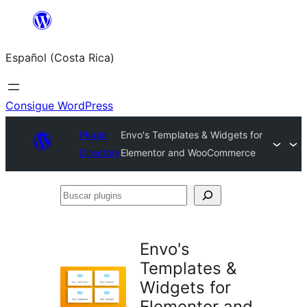
Saltar
al
Español (Costa Rica)
contenido
Consigue WordPress
Plugin
Envo's Templates & Widgets for
Directory
Elementor and WooCommerce
Buscar
plugins
Envo's
Templates &
Widgets for
Elementor and