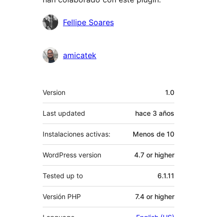
Colaboradores
Fellipe Soares
amicatek
Meta
Version
1.0
Last updated
hace
3 años
Instalaciones activas:
Menos de 10
WordPress version
4.7 or higher
Tested up to
6.1.11
Versión PHP
7.4 or higher