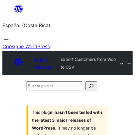
Saltar
al
Español (Costa Rica)
contenido
Consigue WordPress
Plugin
Export Customers from Woo
Directory
to CSV
Buscar
plugins
This plugin
hasn’t been tested with
the latest 3 major releases of
WordPress
. It may no longer be