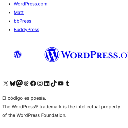
WordPress.com
Matt
bbPress
BuddyPress
Visit our X (formerly Twitter) account
Visit our Bluesky account
Visita nuestra cuenta de Twitter
Visit our Threads account
Visita nuestra página de Facebook
Visite nuestra cuenta de Instagram
Visit our LinkedIn account
Visit our TikTok account
Visit our YouTube channel
Visit our Tumblr account
El código es poesía.
The WordPress® trademark is the intellectual property
of the WordPress Foundation.