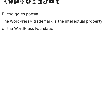
Visit our X (formerly Twitter) account
Visit our Bluesky account
Visita nuestra cuenta de Twitter
Visit our Threads account
Visita nuestra página de Facebook
Visite nuestra cuenta de Instagram
Visit our LinkedIn account
Visit our TikTok account
Visit our YouTube channel
Visit our Tumblr account
El código es poesía.
The WordPress® trademark is the intellectual property
of the WordPress Foundation.