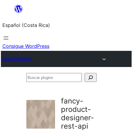
Saltar
al
Español (Costa Rica)
contenido
Consigue WordPress
Plugin Directory
Buscar
plugins
fancy-
product-
designer-
rest-api