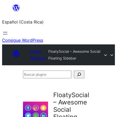
Saltar
al
Español (Costa Rica)
contenido
Consigue WordPress
Plugin
FloatySocial – Awesome Social
Directory
Floating Sidebar
Buscar
plugins
FloatySocial
– Awesome
Social
Floating