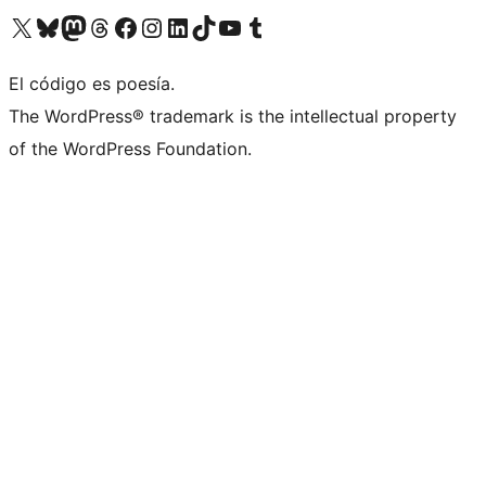
Visit our X (formerly Twitter) account
Visit our Bluesky account
Visita nuestra cuenta de Twitter
Visit our Threads account
Visita nuestra página de Facebook
Visite nuestra cuenta de Instagram
Visit our LinkedIn account
Visit our TikTok account
Visit our YouTube channel
Visit our Tumblr account
El código es poesía.
The WordPress® trademark is the intellectual property
of the WordPress Foundation.