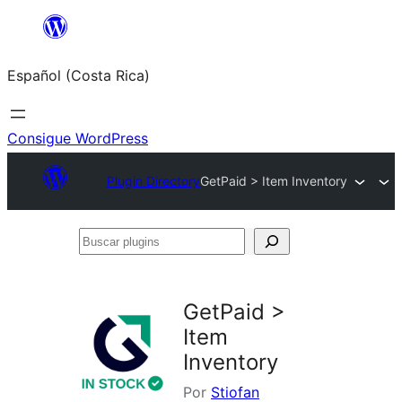
Saltar
al
Español (Costa Rica)
contenido
Consigue WordPress
Plugin Directory
GetPaid > Item Inventory
Buscar
plugins
GetPaid >
Item
Inventory
Por
Stiofan