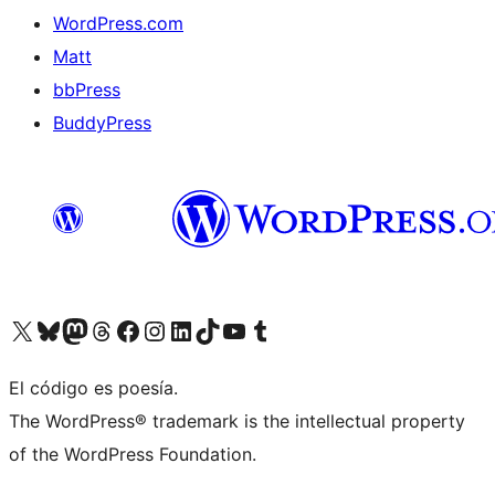
WordPress.com
Matt
bbPress
BuddyPress
Visit our X (formerly Twitter) account
Visit our Bluesky account
Visita nuestra cuenta de Twitter
Visit our Threads account
Visita nuestra página de Facebook
Visite nuestra cuenta de Instagram
Visit our LinkedIn account
Visit our TikTok account
Visit our YouTube channel
Visit our Tumblr account
El código es poesía.
The WordPress® trademark is the intellectual property
of the WordPress Foundation.