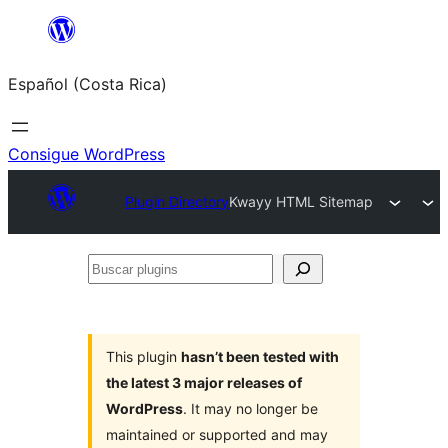
Saltar
al
Español (Costa Rica)
contenido
Consigue WordPress
Plugin Directory
Kwayy HTML Sitemap
Buscar
plugins
This plugin
hasn’t been tested with
the latest 3 major releases of
WordPress
. It may no longer be
maintained or supported and may