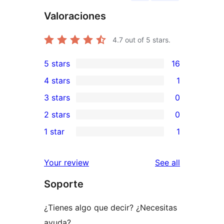
Valoraciones
4.7
out of 5 stars.
5 stars
16
16
4 stars
1
5-
1
3 stars
0
star
4-
0
2 stars
0
reviews
star
3-
0
1 star
1
review
star
2-
1
reviews
star
1-
reviews
Your review
See all
reviews
star
Soporte
review
¿Tienes algo que decir? ¿Necesitas
ayuda?