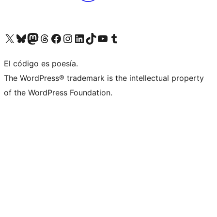
Visit our X (formerly Twitter) account
Visit our Bluesky account
Visita nuestra cuenta de Twitter
Visit our Threads account
Visita nuestra página de Facebook
Visite nuestra cuenta de Instagram
Visit our LinkedIn account
Visit our TikTok account
Visit our YouTube channel
Visit our Tumblr account
El código es poesía.
The WordPress® trademark is the intellectual property
of the WordPress Foundation.