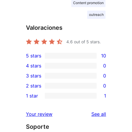
Content promotion
outreach
Valoraciones
4.6
out of 5 stars.
5 stars
10
10
4 stars
0
5-
0
3 stars
0
star
4-
0
2 stars
0
reviews
star
3-
0
1 star
1
reviews
star
2-
1
reviews
star
1-
reviews
Your review
See all
reviews
star
Soporte
review