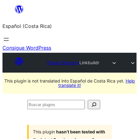
Saltar
al
Español (Costa Rica)
contenido
Consigue WordPress
Plugin Directory
Linkbuildr
This plugin is not translated into Español de Costa Rica yet.
Help
translate it!
Buscar
plugins
This plugin
hasn’t been tested with