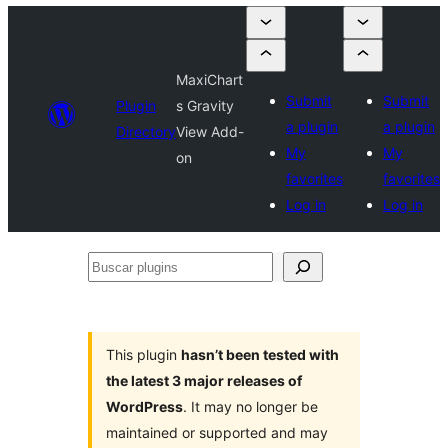
MaxiChart
Submit
Submit
Plugin
s Gravity
a plugin
a plugin
Directory
View Add-
My
My
on
favorites
favorites
Log in
Log in
Buscar
plugins
This plugin
hasn’t been tested with
the latest 3 major releases of
WordPress
. It may no longer be
maintained or supported and may