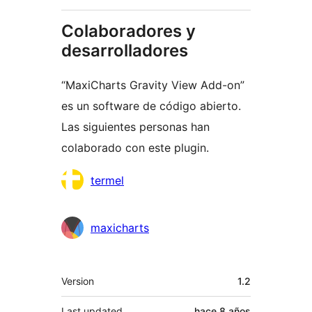
Colaboradores y
desarrolladores
“MaxiCharts Gravity View Add-on”
es un software de código abierto.
Las siguientes personas han
colaborado con este plugin.
Colaboradores
termel
maxicharts
Meta
Version
1.2
Last updated
hace
8 años