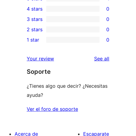
1
4 stars
0
5-
0
3 stars
0
star
4-
0
2 stars
0
review
star
3-
0
1 star
0
reviews
star
2-
0
reviews
star
1-
reviews
Your review
See all
reviews
star
Soporte
reviews
¿Tienes algo que decir? ¿Necesitas
ayuda?
Ver el foro de soporte
Acerca de
Escaparate