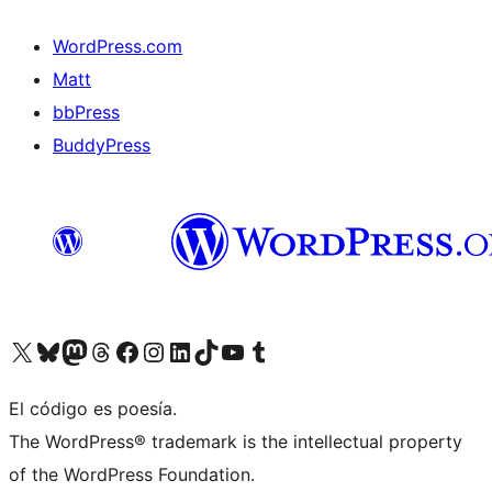
WordPress.com
Matt
bbPress
BuddyPress
Visit our X (formerly Twitter) account
Visit our Bluesky account
Visita nuestra cuenta de Twitter
Visit our Threads account
Visita nuestra página de Facebook
Visite nuestra cuenta de Instagram
Visit our LinkedIn account
Visit our TikTok account
Visit our YouTube channel
Visit our Tumblr account
El código es poesía.
The WordPress® trademark is the intellectual property
of the WordPress Foundation.