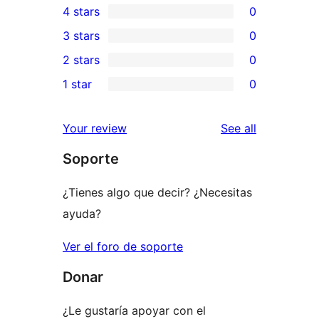
4 stars
0
5-
0
3 stars
0
star
4-
0
2 stars
0
reviews
star
3-
0
1 star
0
reviews
star
2-
0
reviews
star
1-
reviews
Your review
See all
reviews
star
Soporte
reviews
¿Tienes algo que decir? ¿Necesitas
ayuda?
Ver el foro de soporte
Donar
¿Le gustaría apoyar con el