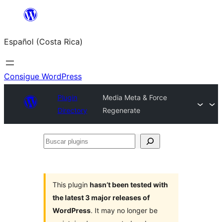
Saltar
al
Español (Costa Rica)
contenido
Consigue WordPress
Plugin
Media Meta & Force
Directory
Regenerate
Buscar
plugins
This plugin
hasn’t been tested with
the latest 3 major releases of
WordPress
. It may no longer be