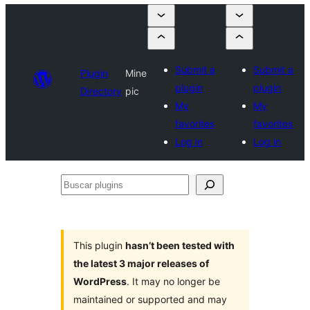
Submit a
Submit a
Plugin
Mine
plugin
plugin
Directory
pic
My
My
favorites
favorites
Log in
Log in
Buscar
plugins
This plugin
hasn’t been tested with
the latest 3 major releases of
WordPress
. It may no longer be
maintained or supported and may