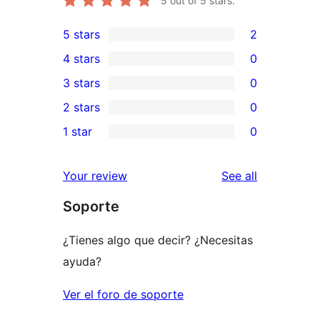
5
out of 5 stars.
5 stars
2
2
4 stars
0
5-
0
3 stars
0
star
4-
0
2 stars
0
reviews
star
3-
0
1 star
0
reviews
star
2-
0
reviews
star
1-
reviews
Your review
See all
reviews
star
Soporte
reviews
¿Tienes algo que decir? ¿Necesitas
ayuda?
Ver el foro de soporte