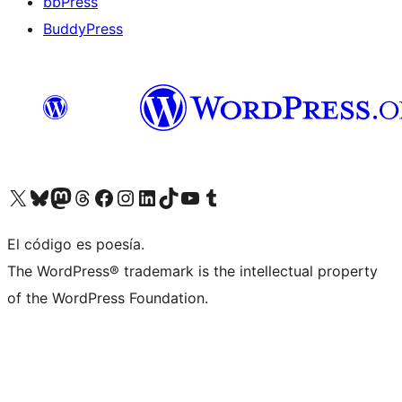
bbPress
BuddyPress
Visit our X (formerly Twitter) account
Visit our Bluesky account
Visita nuestra cuenta de Twitter
Visit our Threads account
Visita nuestra página de Facebook
Visite nuestra cuenta de Instagram
Visit our LinkedIn account
Visit our TikTok account
Visit our YouTube channel
Visit our Tumblr account
El código es poesía.
The WordPress® trademark is the intellectual property
of the WordPress Foundation.