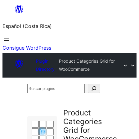
Saltar
al
Español (Costa Rica)
contenido
Consigue WordPress
Plugin
Product Categories Grid for
Directory
WooCommerce
Buscar
plugins
Product
Categories
Grid for
WooCommerce