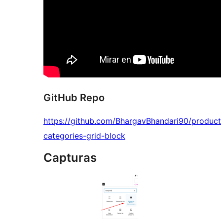
GitHub Repo
https://github.com/BhargavBhandari90/product
categories-grid-block
Capturas