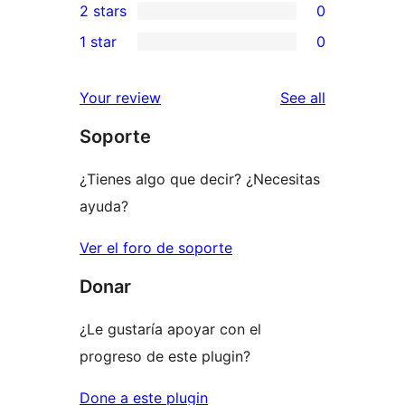
2 stars
0
reviews
star
3-
0
1 star
0
reviews
star
2-
0
reviews
star
1-
reviews
Your review
See all
reviews
star
Soporte
reviews
¿Tienes algo que decir? ¿Necesitas
ayuda?
Ver el foro de soporte
Donar
¿Le gustaría apoyar con el
progreso de este plugin?
Done a este plugin