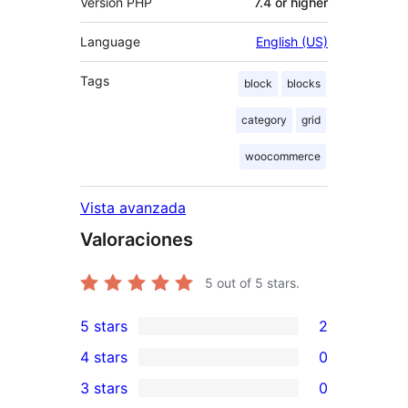
Versión PHP
7.4 or higher
Language
English (US)
Tags
block
blocks
category
grid
woocommerce
Vista avanzada
Valoraciones
5
out of 5 stars.
5 stars
2
2
4 stars
0
5-
0
3 stars
0
star
4-
0