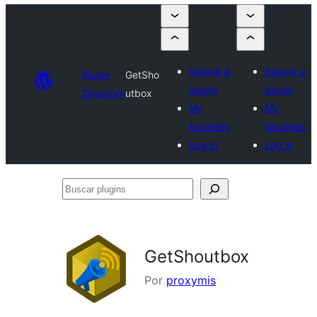
Submit a
Submit a
Plugin
GetSho
plugin
plugin
Directory
utbox
My
My
favorites
favorites
Log in
Log in
Buscar
plugins
GetShoutbox
Por
proxymis