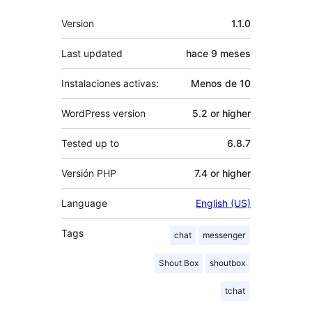
Meta
Version
1.1.0
Last updated
hace
9 meses
Instalaciones activas:
Menos de 10
WordPress version
5.2 or higher
Tested up to
6.8.7
Versión PHP
7.4 or higher
Language
English (US)
Tags
chat
messenger
Shout Box
shoutbox
tchat