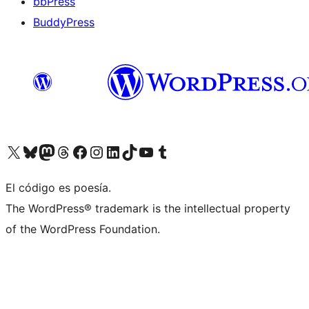
bbPress
BuddyPress
Visit our X (formerly Twitter) account
Visit our Bluesky account
Visita nuestra cuenta de Twitter
Visit our Threads account
Visita nuestra página de Facebook
Visite nuestra cuenta de Instagram
Visit our LinkedIn account
Visit our TikTok account
Visit our YouTube channel
Visit our Tumblr account
El código es poesía.
The WordPress® trademark is the intellectual property
of the WordPress Foundation.