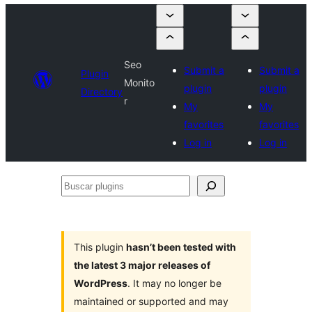
Seo
Submit a
Submit a
Plugin
Monito
plugin
plugin
Directory
r
My
My
favorites
favorites
Log in
Log in
Buscar
plugins
This plugin
hasn’t been tested with
the latest 3 major releases of
WordPress
. It may no longer be
maintained or supported and may