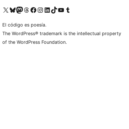
Visit our X (formerly Twitter) account
Visit our Bluesky account
Visita nuestra cuenta de Twitter
Visit our Threads account
Visita nuestra página de Facebook
Visite nuestra cuenta de Instagram
Visit our LinkedIn account
Visit our TikTok account
Visit our YouTube channel
Visit our Tumblr account
El código es poesía.
The WordPress® trademark is the intellectual property
of the WordPress Foundation.