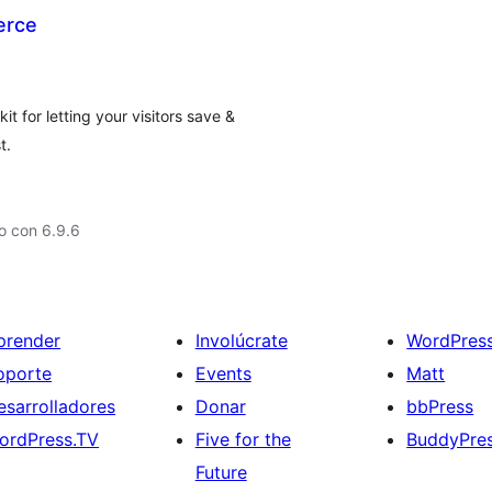
erce
t for letting your visitors save &
t.
o con 6.9.6
prender
Involúcrate
WordPres
oporte
Events
Matt
esarrolladores
Donar
bbPress
ordPress.TV
Five for the
BuddyPre
Future