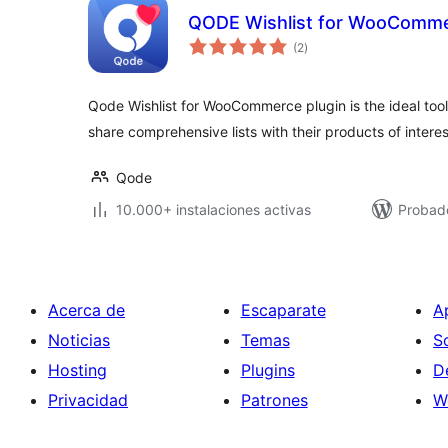
QODE Wishlist for WooComm
total
(2
)
de
valoraciones
Qode Wishlist for WooCommerce plugin is the ideal toolki
share comprehensive lists with their products of interes
Qode
10.000+ instalaciones activas
Probad
Acerca de
Escaparate
A
Noticias
Temas
S
Hosting
Plugins
D
Privacidad
Patrones
W