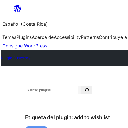
Saltar
al
Español (Costa Rica)
contenido
Temas
Plugins
Acerca de
Accessibility
Patterns
Contribuye a
Consigue WordPress
Plugin Directory
Buscar
Etiqueta del plugin:
add to wishlist