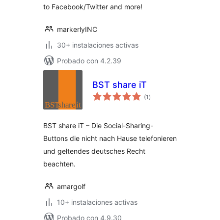
to Facebook/Twitter and more!
markerlyINC
30+ instalaciones activas
Probado con 4.2.39
BST share iT
total
(1
)
de
valoraciones
BST share iT – Die Social-Sharing-
Buttons die nicht nach Hause telefonieren
und geltendes deutsches Recht
beachten.
amargolf
10+ instalaciones activas
Probado con 4.9.30