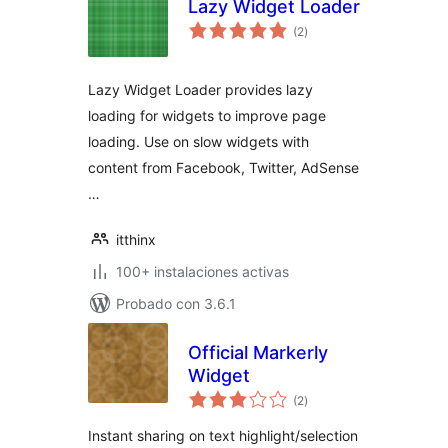
Lazy Widget Loader
total
(2
)
de
valoraciones
Lazy Widget Loader provides lazy
loading for widgets to improve page
loading. Use on slow widgets with
content from Facebook, Twitter, AdSense
…
itthinx
100+ instalaciones activas
Probado con 3.6.1
Official Markerly
Widget
total
(2
)
de
valoraciones
Instant sharing on text highlight/selection