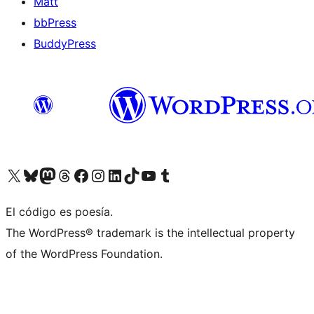
Matt
bbPress
BuddyPress
Visit our X (formerly Twitter) account
Visit our Bluesky account
Visita nuestra cuenta de Twitter
Visit our Threads account
Visita nuestra página de Facebook
Visite nuestra cuenta de Instagram
Visit our LinkedIn account
Visit our TikTok account
Visit our YouTube channel
Visit our Tumblr account
El código es poesía.
The WordPress® trademark is the intellectual property
of the WordPress Foundation.