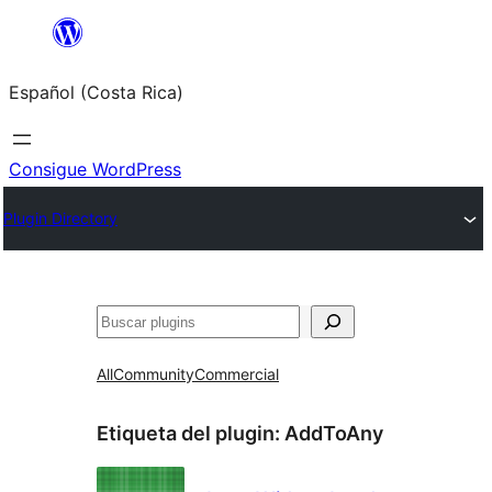
Saltar
al
Español (Costa Rica)
contenido
Consigue WordPress
Plugin Directory
Buscar
All
Community
Commercial
Etiqueta del plugin:
AddToAny