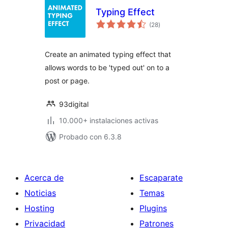
Typing Effect
total
(28
)
de
valoraciones
Create an animated typing effect that
allows words to be 'typed out' on to a
post or page.
93digital
10.000+ instalaciones activas
Probado con 6.3.8
Acerca de
Escaparate
Noticias
Temas
Hosting
Plugins
Privacidad
Patrones