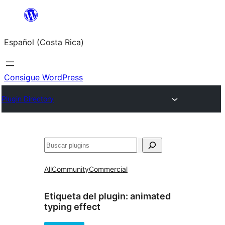
Saltar
al
Español (Costa Rica)
contenido
Consigue WordPress
Plugin Directory
Buscar
All
Community
Commercial
Etiqueta del plugin:
animated
typing effect