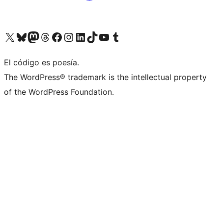
Visit our X (formerly Twitter) account
Visit our Bluesky account
Visita nuestra cuenta de Twitter
Visit our Threads account
Visita nuestra página de Facebook
Visite nuestra cuenta de Instagram
Visit our LinkedIn account
Visit our TikTok account
Visit our YouTube channel
Visit our Tumblr account
El código es poesía.
The WordPress® trademark is the intellectual property
of the WordPress Foundation.