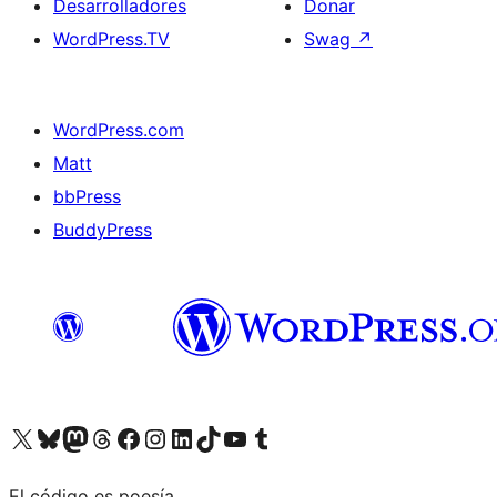
Desarrolladores
Donar
WordPress.TV
Swag
↗
WordPress.com
Matt
bbPress
BuddyPress
Visit our X (formerly Twitter) account
Visit our Bluesky account
Visita nuestra cuenta de Twitter
Visit our Threads account
Visita nuestra página de Facebook
Visite nuestra cuenta de Instagram
Visit our LinkedIn account
Visit our TikTok account
Visit our YouTube channel
Visit our Tumblr account
El código es poesía.