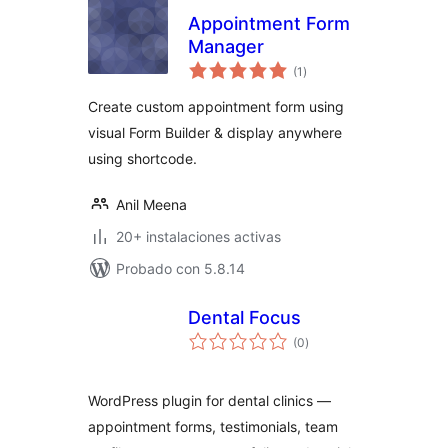
Appointment Form
Manager
total
(1
)
de
valoraciones
Create custom appointment form using
visual Form Builder & display anywhere
using shortcode.
Anil Meena
20+ instalaciones activas
Probado con 5.8.14
Dental Focus
total
(0
)
de
valoraciones
WordPress plugin for dental clinics —
appointment forms, testimonials, team