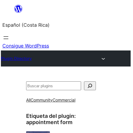
Saltar
al
Español (Costa Rica)
contenido
Consigue WordPress
Plugin Directory
Buscar
All
Community
Commercial
Etiqueta del plugin:
appointment form