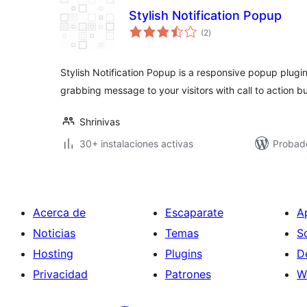
Stylish Notification Popup
total
(2
)
de
valoraciones
Stylish Notification Popup is a responsive popup plugi
grabbing message to your visitors with call to action b
Shrinivas
30+ instalaciones activas
Probad
Acerca de
Escaparate
A
Noticias
Temas
S
Hosting
Plugins
D
Privacidad
Patrones
W