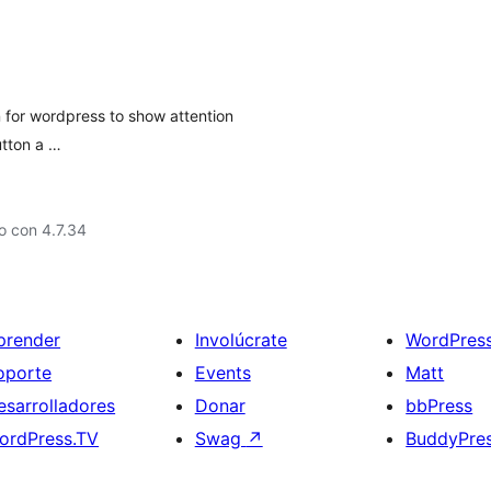
n for wordpress to show attention
utton a …
o con 4.7.34
prender
Involúcrate
WordPres
oporte
Events
Matt
esarrolladores
Donar
bbPress
ordPress.TV
Swag
↗
BuddyPre