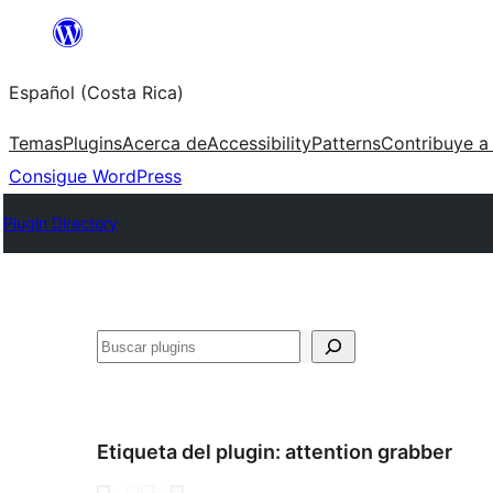
Saltar
al
Español (Costa Rica)
contenido
Temas
Plugins
Acerca de
Accessibility
Patterns
Contribuye a
Consigue WordPress
Plugin Directory
Buscar
Etiqueta del plugin:
attention grabber