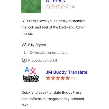
GT Press
total
(0
)
de
valoraciones
GT Press allows you to easily customize
the look and feel of the back-end Admin
menus.
Billy Bryant
10+ instalaciones activas
Probado con 3.1.4
JM Buddy Translate
total
(1
)
de
valoraciones
Quick and easy translate BuddyPress
and bbPress messages or any selected
text.