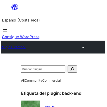
Saltar
al
Español (Costa Rica)
contenido
Consigue WordPress
Plugin Directory
Buscar
All
Community
Commercial
Etiqueta del plugin:
back-end