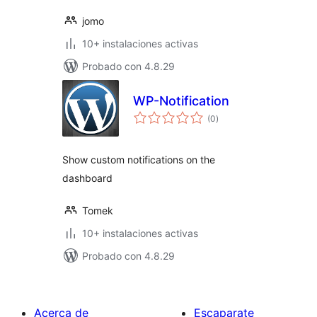
jomo
10+ instalaciones activas
Probado con 4.8.29
WP-Notification
total
(0
)
de
valoraciones
Show custom notifications on the
dashboard
Tomek
10+ instalaciones activas
Probado con 4.8.29
Acerca de
Escaparate