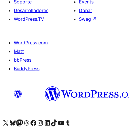
Soporte
Events
Desarrolladores
Donar
WordPress.TV
Swag
↗
WordPress.com
Matt
bbPress
BuddyPress
Visit our X (formerly Twitter) account
Visit our Bluesky account
Visita nuestra cuenta de Twitter
Visit our Threads account
Visita nuestra página de Facebook
Visite nuestra cuenta de Instagram
Visit our LinkedIn account
Visit our TikTok account
Visit our YouTube channel
Visit our Tumblr account