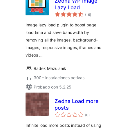
Zedna WP Image
Lazy Load
total
(16
)
de
valoraciones
Image lazy load plugin to boost page
load time and save bandwidth by
removing all the images, background-
images, responsive images, iframes and
videos …
Radek Mezulanik
300+ instalaciones activas
Probado con 5.2.25
Zedna Load more
posts
total
(0
)
de
valoraciones
Infinite load more posts instead of using