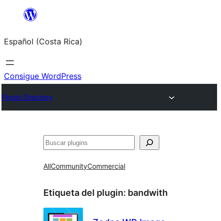
Saltar
al
Español (Costa Rica)
contenido
Consigue WordPress
Plugin Directory
Buscar
All
Community
Commercial
Etiqueta del plugin:
bandwith