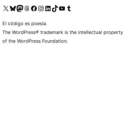
Visit our X (formerly Twitter) account
Visit our Bluesky account
Visita nuestra cuenta de Twitter
Visit our Threads account
Visita nuestra página de Facebook
Visite nuestra cuenta de Instagram
Visit our LinkedIn account
Visit our TikTok account
Visit our YouTube channel
Visit our Tumblr account
El código es poesía.
The WordPress® trademark is the intellectual property
of the WordPress Foundation.