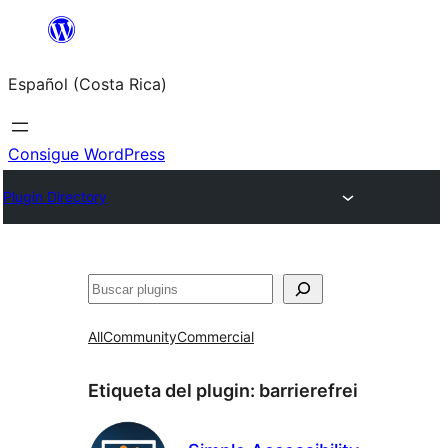
Saltar
al
Español (Costa Rica)
contenido
Consigue WordPress
Plugin Directory
Buscar
All
Community
Commercial
Etiqueta del plugin:
barrierefrei