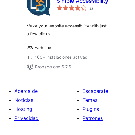
Simple Accessibility
total
(2
)
de
valoraciones
Make your website accessibility with just
a few clicks.
web-mv
100+ instalaciones activas
Probado con 6.7.6
Acerca de
Escaparate
Noticias
Temas
Hosting
Plugins
Privacidad
Patrones