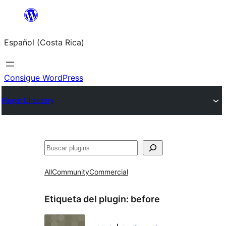
Saltar
al
Español (Costa Rica)
contenido
Consigue WordPress
Plugin Directory
Buscar
All
Community
Commercial
Etiqueta del plugin:
before