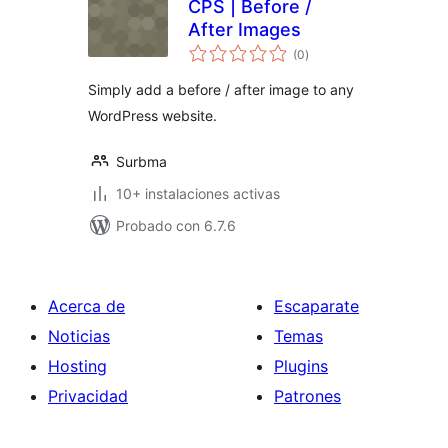
CPS | Before /
After Images
total
(0
)
de
valoraciones
Simply add a before / after image to any
WordPress website.
Surbma
10+ instalaciones activas
Probado con 6.7.6
Acerca de
Escaparate
Noticias
Temas
Hosting
Plugins
Privacidad
Patrones