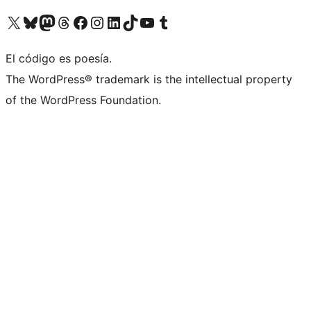
Visit our X (formerly Twitter) account
Visit our Bluesky account
Visita nuestra cuenta de Twitter
Visit our Threads account
Visita nuestra página de Facebook
Visite nuestra cuenta de Instagram
Visit our LinkedIn account
Visit our TikTok account
Visit our YouTube channel
Visit our Tumblr account
El código es poesía.
The WordPress® trademark is the intellectual property
of the WordPress Foundation.