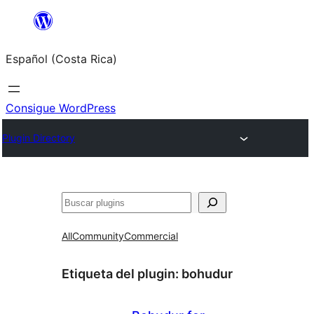
Saltar
al
Español (Costa Rica)
contenido
Consigue WordPress
Plugin Directory
Buscar
All
Community
Commercial
Etiqueta del plugin:
bohudur