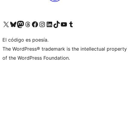
Visit our X (formerly Twitter) account
Visit our Bluesky account
Visita nuestra cuenta de Twitter
Visit our Threads account
Visita nuestra página de Facebook
Visite nuestra cuenta de Instagram
Visit our LinkedIn account
Visit our TikTok account
Visit our YouTube channel
Visit our Tumblr account
El código es poesía.
The WordPress® trademark is the intellectual property
of the WordPress Foundation.