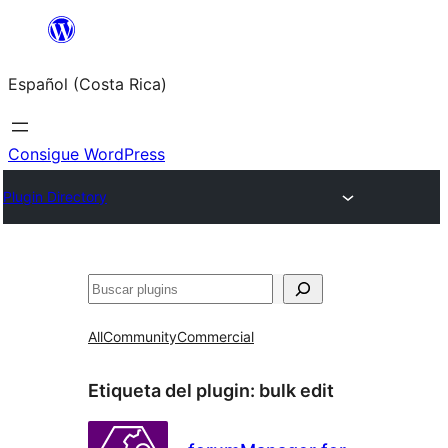
Saltar
al
Español (Costa Rica)
contenido
Consigue WordPress
Plugin Directory
Buscar
All
Community
Commercial
Etiqueta del plugin:
bulk edit