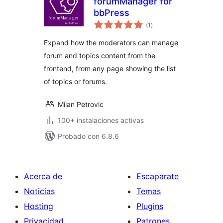
forumManager for
bbPress
total
(1
)
de
valoraciones
Expand how the moderators can manage
forum and topics content from the
frontend, from any page showing the list
of topics or forums.
Milan Petrovic
100+ instalaciones activas
Probado con 6.8.6
Acerca de
Escaparate
Noticias
Temas
Hosting
Plugins
Privacidad
Patrones