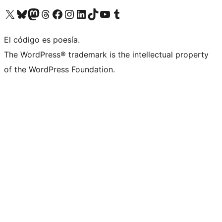
Visit our X (formerly Twitter) account
Visit our Bluesky account
Visita nuestra cuenta de Twitter
Visit our Threads account
Visita nuestra página de Facebook
Visite nuestra cuenta de Instagram
Visit our LinkedIn account
Visit our TikTok account
Visit our YouTube channel
Visit our Tumblr account
El código es poesía.
The WordPress® trademark is the intellectual property
of the WordPress Foundation.