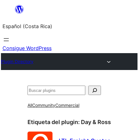
Saltar
al
Español (Costa Rica)
contenido
Consigue WordPress
Plugin Directory
Buscar
All
Community
Commercial
Etiqueta del plugin:
Day & Ross