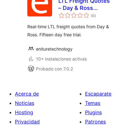
LTL Freight Quotes
– Day & Ross
total
Edition
(0
)
de
valoraciones
Real-time LTL freight quotes from Day &
Ross. Fifteen day free trial.
enituretechnology
10+ instalaciones activas
Probado con 7.0.2
Acerca de
Escaparate
Noticias
Temas
Hosting
Plugins
Privacidad
Patrones