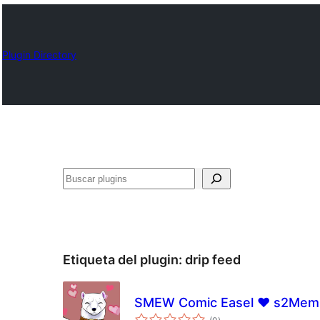
Plugin Directory
Buscar
Etiqueta del plugin:
drip feed
SMEW Comic Easel ♥ s2Mem
total