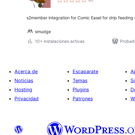
(0
)
de
valoraciones
s2member integration for Comic Easel for drip feeding 
smudge
10+ instalaciones activas
Probad
Acerca de
Escaparate
A
Noticias
Temas
S
Hosting
Plugins
D
Privacidad
Patrones
W