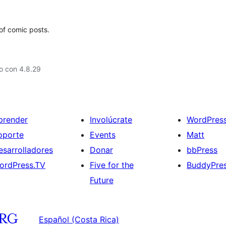
of comic posts.
o con 4.8.29
prender
Involúcrate
WordPres
oporte
Events
Matt
esarrolladores
Donar
bbPress
ordPress.TV
Five for the
BuddyPre
Future
Español (Costa Rica)