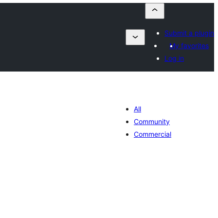
Submit a plugin
My favorites
Log in
All
Community
Commercial