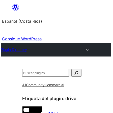
Saltar
al
Español (Costa Rica)
contenido
Consigue WordPress
Plugin Directory
Buscar
All
Community
Commercial
Etiqueta del plugin:
drive