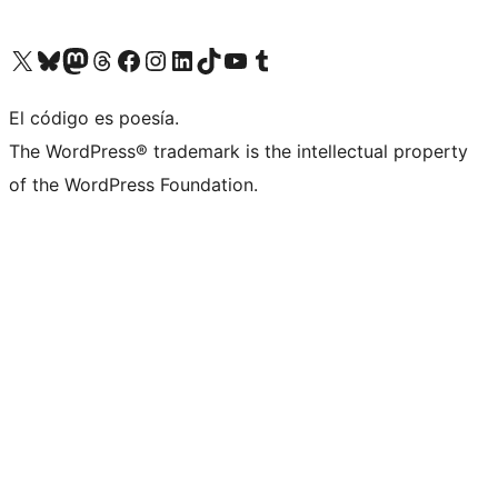
Visit our X (formerly Twitter) account
Visit our Bluesky account
Visita nuestra cuenta de Twitter
Visit our Threads account
Visita nuestra página de Facebook
Visite nuestra cuenta de Instagram
Visit our LinkedIn account
Visit our TikTok account
Visit our YouTube channel
Visit our Tumblr account
El código es poesía.
The WordPress® trademark is the intellectual property
of the WordPress Foundation.