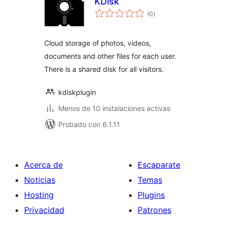
KDisk
total
(0
)
de
valoraciones
Cloud storage of photos, videos,
documents and other files for each user.
There is a shared disk for all visitors.
kdiskplugin
Menos de 10 instalaciones activas
Probado con 6.1.11
Acerca de
Escaparate
Noticias
Temas
Hosting
Plugins
Privacidad
Patrones