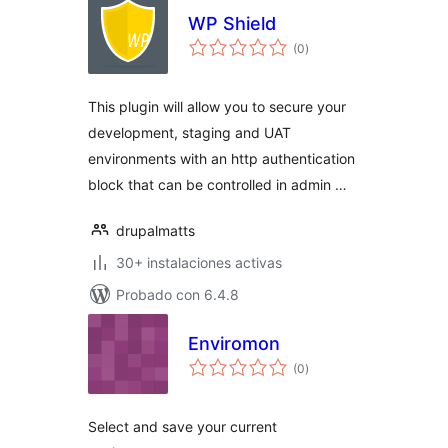
WP Shield
total
(0
)
de
valoraciones
This plugin will allow you to secure your
development, staging and UAT
environments with an http authentication
block that can be controlled in admin …
drupalmatts
30+ instalaciones activas
Probado con 6.4.8
Enviromon
total
(0
)
de
valoraciones
Select and save your current