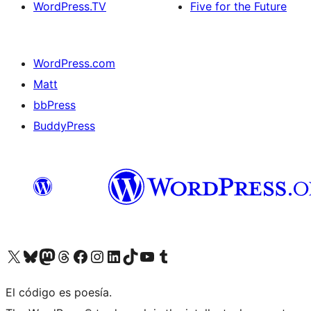
WordPress.TV
Five for the Future
WordPress.com
Matt
bbPress
BuddyPress
Visit our X (formerly Twitter) account
Visit our Bluesky account
Visita nuestra cuenta de Twitter
Visit our Threads account
Visita nuestra página de Facebook
Visite nuestra cuenta de Instagram
Visit our LinkedIn account
Visit our TikTok account
Visit our YouTube channel
Visit our Tumblr account
El código es poesía.