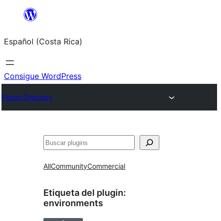
Saltar
al
Español (Costa Rica)
contenido
Consigue WordPress
Plugin Directory
Buscar
All
Community
Commercial
Etiqueta del plugin:
environments