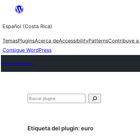
Saltar
al
Español (Costa Rica)
contenido
Temas
Plugins
Acerca de
Accessibility
Patterns
Contribuye a
Consigue WordPress
Plugin Directory
Buscar
Etiqueta del plugin:
euro