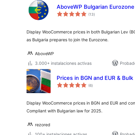
AboveWP Bulgarian Eurozone
total
(13
)
de
valoraciones
Display WooCommerce prices in both Bulgarian Lev (BG
as Bulgaria prepares to join the Eurozone.
AboveWP
3.000+ instalaciones activas
Probad
Prices in BGN and EUR & Bulk
total
(6
)
de
valoraciones
Display WooCommerce prices in BGN and EUR and conve
Compliant with Bulgarian law for 2025.
rezored
100+ instalaciones activas
Probad