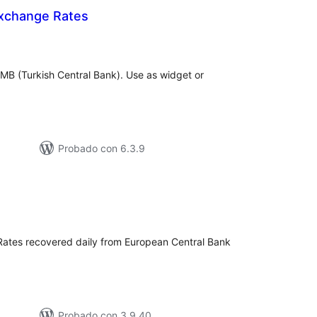
xchange Rates
tal
e
loraciones
B (Turkish Central Bank). Use as widget or
Probado con 6.3.9
tal
e
loraciones
ates recovered daily from European Central Bank
Probado con 3.9.40