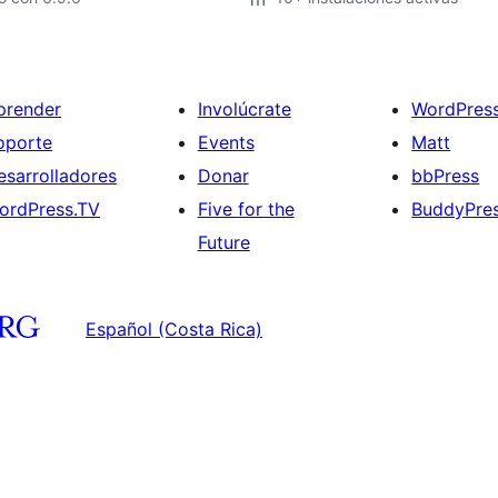
prender
Involúcrate
WordPres
oporte
Events
Matt
esarrolladores
Donar
bbPress
ordPress.TV
Five for the
BuddyPre
Future
Español (Costa Rica)