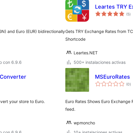
Leartes TRY E
to
(5
)
d
va
N) and Euro (EUR) bidirectionally
Gets TRY Exchange Rates from TCM
Shortcode
Leartes.NET
o con 6.9.6
500+ instalaciones activas
 Converter
MSEuroRates
to
(0
)
d
va
rt your store to Euro.
Euro Rates Shows Euro Exchange R
feed.
wpmoncho
o con 6.9.6
10+ instalaciones activas