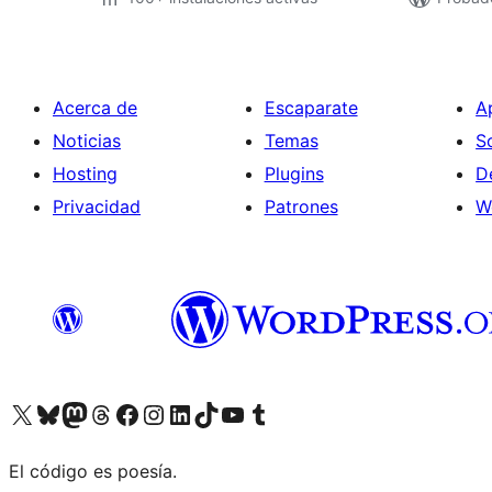
Acerca de
Escaparate
A
Noticias
Temas
S
Hosting
Plugins
D
Privacidad
Patrones
W
Visit our X (formerly Twitter) account
Visit our Bluesky account
Visita nuestra cuenta de Twitter
Visit our Threads account
Visita nuestra página de Facebook
Visite nuestra cuenta de Instagram
Visit our LinkedIn account
Visit our TikTok account
Visit our YouTube channel
Visit our Tumblr account
El código es poesía.