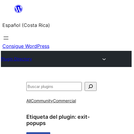
Saltar
al
Español (Costa Rica)
contenido
Consigue WordPress
Plugin Directory
Buscar
All
Community
Commercial
Etiqueta del plugin:
exit-
popups