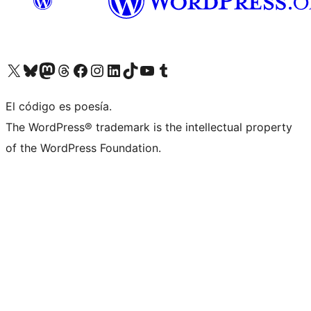
Visit our X (formerly Twitter) account
Visit our Bluesky account
Visita nuestra cuenta de Twitter
Visit our Threads account
Visita nuestra página de Facebook
Visite nuestra cuenta de Instagram
Visit our LinkedIn account
Visit our TikTok account
Visit our YouTube channel
Visit our Tumblr account
El código es poesía.
The WordPress® trademark is the intellectual property
of the WordPress Foundation.