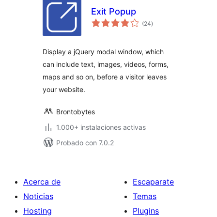
Exit Popup
total
(24
)
de
valoraciones
Display a jQuery modal window, which
can include text, images, videos, forms,
maps and so on, before a visitor leaves
your website.
Brontobytes
1.000+ instalaciones activas
Probado con 7.0.2
Acerca de
Escaparate
Noticias
Temas
Hosting
Plugins