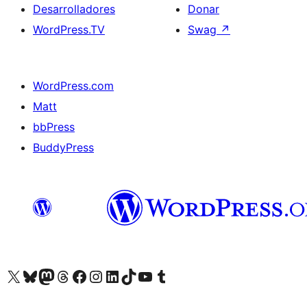
Desarrolladores
Donar
WordPress.TV
Swag
↗
WordPress.com
Matt
bbPress
BuddyPress
Visit our X (formerly Twitter) account
Visit our Bluesky account
Visita nuestra cuenta de Twitter
Visit our Threads account
Visita nuestra página de Facebook
Visite nuestra cuenta de Instagram
Visit our LinkedIn account
Visit our TikTok account
Visit our YouTube channel
Visit our Tumblr account