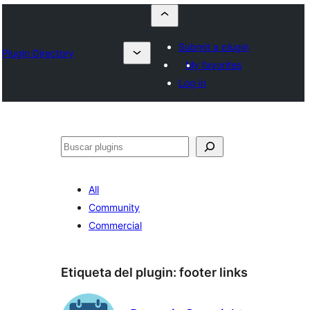
Submit a plugin
Plugin Directory
My favorites
Log in
Buscar
All
Community
Commercial
Etiqueta del plugin:
footer links