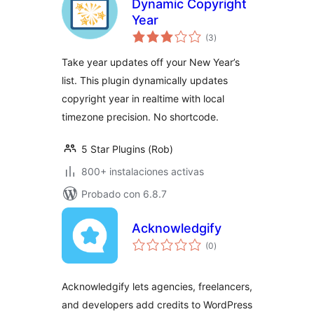
Dynamic Copyright
Year
total
(3
)
de
valoraciones
Take year updates off your New Year’s
list. This plugin dynamically updates
copyright year in realtime with local
timezone precision. No shortcode.
5 Star Plugins (Rob)
800+ instalaciones activas
Probado con 6.8.7
Acknowledgify
total
(0
)
de
valoraciones
Acknowledgify lets agencies, freelancers,
and developers add credits to WordPress