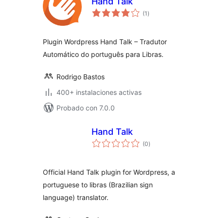
Hand Talk
total
(1
)
de
valoraciones
Plugin Wordpress Hand Talk – Tradutor
Automático do português para Libras.
Rodrigo Bastos
400+ instalaciones activas
Probado con 7.0.0
Hand Talk
total
(0
)
de
valoraciones
Official Hand Talk plugin for Wordpress, a
portuguese to libras (Brazilian sign
language) translator.