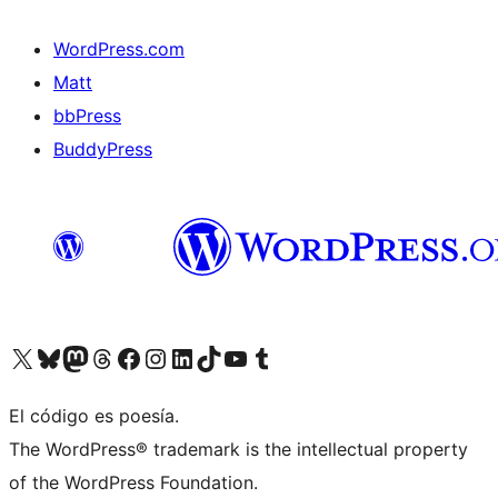
WordPress.com
Matt
bbPress
BuddyPress
Visit our X (formerly Twitter) account
Visit our Bluesky account
Visita nuestra cuenta de Twitter
Visit our Threads account
Visita nuestra página de Facebook
Visite nuestra cuenta de Instagram
Visit our LinkedIn account
Visit our TikTok account
Visit our YouTube channel
Visit our Tumblr account
El código es poesía.
The WordPress® trademark is the intellectual property
of the WordPress Foundation.