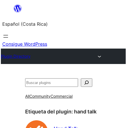
Saltar
al
Español (Costa Rica)
contenido
Consigue WordPress
Plugin Directory
Buscar
All
Community
Commercial
Etiqueta del plugin:
hand talk