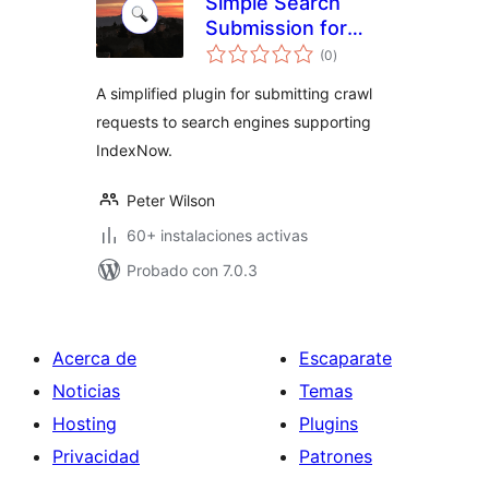
Simple Search
Submission for
total
IndexNow
(0
)
de
valoraciones
A simplified plugin for submitting crawl
requests to search engines supporting
IndexNow.
Peter Wilson
60+ instalaciones activas
Probado con 7.0.3
Acerca de
Escaparate
Noticias
Temas
Hosting
Plugins
Privacidad
Patrones