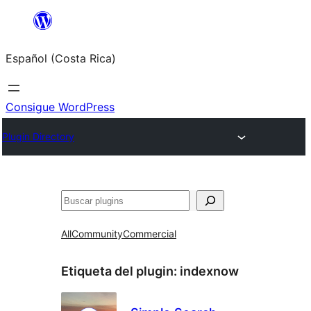
Saltar
al
Español (Costa Rica)
contenido
Consigue WordPress
Plugin Directory
Buscar
All
Community
Commercial
Etiqueta del plugin:
indexnow