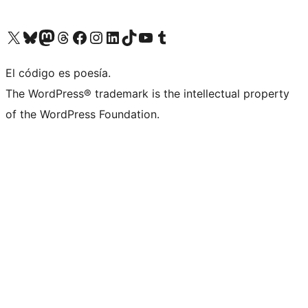
Visit our X (formerly Twitter) account
Visit our Bluesky account
Visita nuestra cuenta de Twitter
Visit our Threads account
Visita nuestra página de Facebook
Visite nuestra cuenta de Instagram
Visit our LinkedIn account
Visit our TikTok account
Visit our YouTube channel
Visit our Tumblr account
El código es poesía.
The WordPress® trademark is the intellectual property
of the WordPress Foundation.