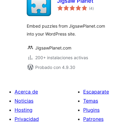
Jigsaw Planet
total
(4
)
de
valoraciones
Embed puzzles from JigsawPlanet.com
into your WordPress site.
JigsawPlanet.com
200+ instalaciones activas
Probado con 4.9.30
Acerca de
Escaparate
Noticias
Temas
Hosting
Plugins
Privacidad
Patrones