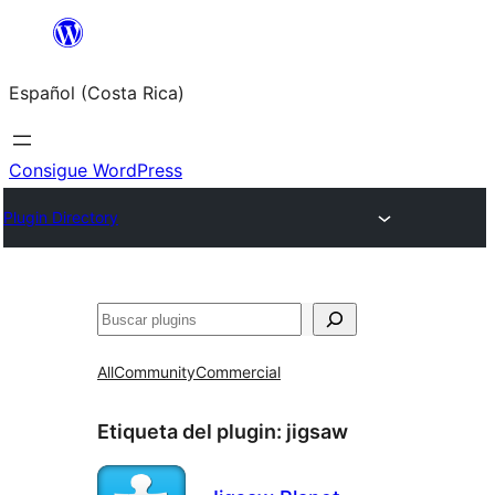
Saltar
al
Español (Costa Rica)
contenido
Consigue WordPress
Plugin Directory
Buscar
All
Community
Commercial
Etiqueta del plugin:
jigsaw