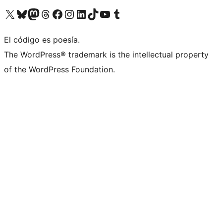
Visit our X (formerly Twitter) account
Visit our Bluesky account
Visita nuestra cuenta de Twitter
Visit our Threads account
Visita nuestra página de Facebook
Visite nuestra cuenta de Instagram
Visit our LinkedIn account
Visit our TikTok account
Visit our YouTube channel
Visit our Tumblr account
El código es poesía.
The WordPress® trademark is the intellectual property
of the WordPress Foundation.