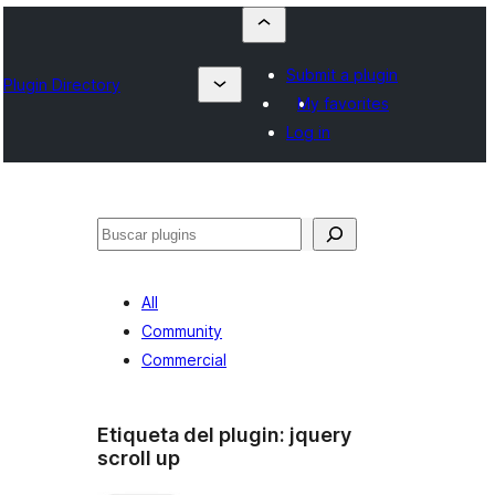
Submit a plugin
Plugin Directory
My favorites
Log in
Buscar
All
Community
Commercial
Etiqueta del plugin:
jquery
scroll up