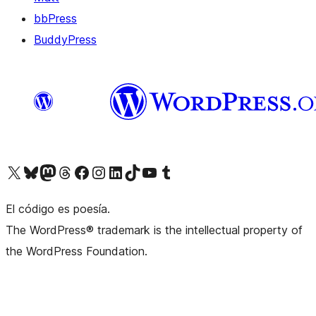
bbPress
BuddyPress
Visit our X (formerly Twitter) account
Visit our Bluesky account
Visita nuestra cuenta de Twitter
Visit our Threads account
Visita nuestra página de Facebook
Visite nuestra cuenta de Instagram
Visit our LinkedIn account
Visit our TikTok account
Visit our YouTube channel
Visit our Tumblr account
El código es poesía.
The WordPress® trademark is the intellectual property of
the WordPress Foundation.