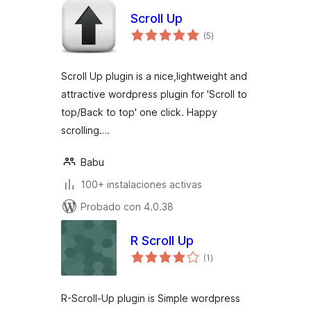
Scroll Up
total
(5
)
de
valoraciones
Scroll Up plugin is a nice,lightweight and
attractive wordpress plugin for 'Scroll to
top/Back to top' one click. Happy
scrolling….
Babu
100+ instalaciones activas
Probado con 4.0.38
R Scroll Up
total
(1
)
de
valoraciones
R-Scroll-Up plugin is Simple wordpress