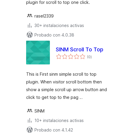
plugin for scroll to top one click.
rasel2339
30+ instalaciones activas
Probado con 4.0.38
SINM Scroll To Top
total
(0
)
de
valoraciones
This is First sinm simple scroll to top
plugin. When visitor scroll bottom then
show a simple scroll up arrow button and
click to get top to the pag …
SINM
10+ instalaciones activas
Probado con 4.1.42