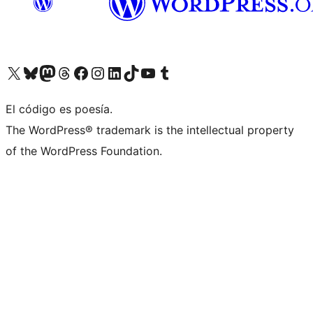
Visit our X (formerly Twitter) account
Visit our Bluesky account
Visita nuestra cuenta de Twitter
Visit our Threads account
Visita nuestra página de Facebook
Visite nuestra cuenta de Instagram
Visit our LinkedIn account
Visit our TikTok account
Visit our YouTube channel
Visit our Tumblr account
El código es poesía.
The WordPress® trademark is the intellectual property
of the WordPress Foundation.