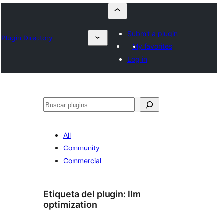
Submit a plugin
Plugin Directory
My favorites
Log in
Buscar
All
Community
Commercial
Etiqueta del plugin:
llm
optimization