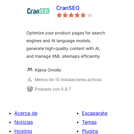
CranSEO
total
(1
)
de
valoraciones
Optimize your product pages for search
engines and AI language models,
generate high-quality content with AI,
and manage XML sitemaps efficiently
Kijana Omollo
Menos de 10 instalaciones activas
Probado con 6.8.7
Acerca de
Escaparate
Noticias
Temas
Hosting
Plugins