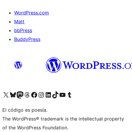
WordPress.com
Matt
bbPress
BuddyPress
Visit our X (formerly Twitter) account
Visit our Bluesky account
Visita nuestra cuenta de Twitter
Visit our Threads account
Visita nuestra página de Facebook
Visite nuestra cuenta de Instagram
Visit our LinkedIn account
Visit our TikTok account
Visit our YouTube channel
Visit our Tumblr account
El código es poesía.
The WordPress® trademark is the intellectual property
of the WordPress Foundation.