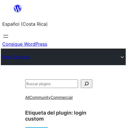
Saltar
al
Español (Costa Rica)
contenido
Consigue WordPress
Plugin Directory
Buscar
All
Community
Commercial
Etiqueta del plugin:
login
custom