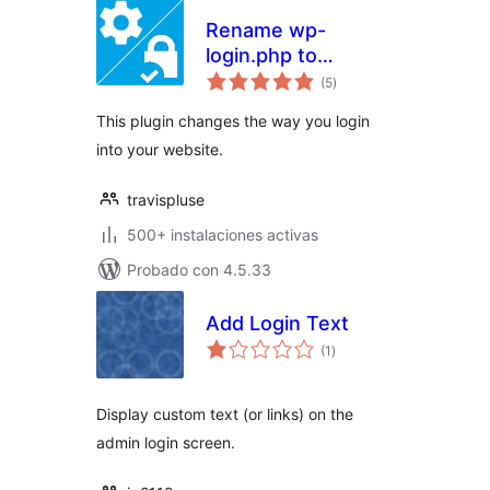
Rename wp-
login.php to
total
anything you want
(5
)
de
valoraciones
This plugin changes the way you login
into your website.
travispluse
500+ instalaciones activas
Probado con 4.5.33
Add Login Text
total
(1
)
de
valoraciones
Display custom text (or links) on the
admin login screen.