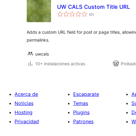
UW CALS Custom Title URL
total
(0
)
de
valoraciones
Adds a custom URL field for post or page titles, allowin
permalinks.
uwcals
10+ instalaciones activas
Probado
Acerca de
Escaparate
A
Noticias
Temas
S
Hosting
Plugins
D
Privacidad
Patrones
W