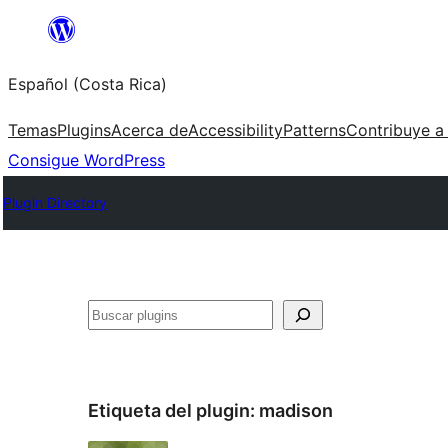
Saltar
al
Español (Costa Rica)
contenido
Temas
Plugins
Acerca de
Accessibility
Patterns
Contribuye a
Consigue WordPress
Plugin Directory
Buscar
Etiqueta del plugin:
madison