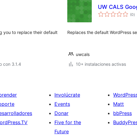
UW CALS Goog
to
(0
)
d
va
g you to replace their default
Replaces the default WordPress s
uwcals
 con 3.1.4
10+ instalaciones activas
prender
Involúcrate
WordPres
oporte
Events
Matt
esarrolladores
Donar
bbPress
ordPress.TV
Five for the
BuddyPre
Future