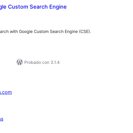
le Custom Search Engine
tal
e
loraciones
earch with Google Custom Search Engine (CSE).
Probado con 3.1.4
s.com
ss