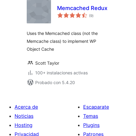
Memcached Redux
total
(9
)
de
valoraciones
Uses the Memcached class (not the
Memcache class) to implement WP
Object Cache
Scott Taylor
100+ instalaciones activas
Probado con 5.4.20
Acerca de
Escaparate
Noticias
Temas
Hosting
Plugins
Privacidad
Patrones