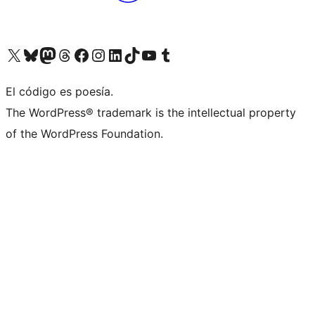
Visit our X (formerly Twitter) account
Visit our Bluesky account
Visita nuestra cuenta de Twitter
Visit our Threads account
Visita nuestra página de Facebook
Visite nuestra cuenta de Instagram
Visit our LinkedIn account
Visit our TikTok account
Visit our YouTube channel
Visit our Tumblr account
El código es poesía.
The WordPress® trademark is the intellectual property
of the WordPress Foundation.