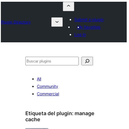
Submit a plugin
Plugin Directory
My favorites
Log in
Buscar
All
Community
Commercial
Etiqueta del plugin:
manage
cache