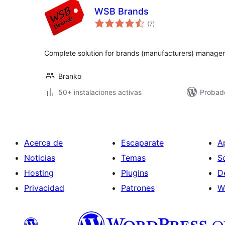
WSB Brands
total
(7
)
de
valoraciones
Complete solution for brands (manufacturers) manag
Branko
50+ instalaciones activas
Probado
Acerca de
Escaparate
A
Noticias
Temas
S
Hosting
Plugins
D
Privacidad
Patrones
W