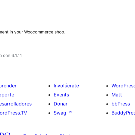
ement in your Woocommerce shop.
 con 6.1.11
prender
Involúcrate
WordPres
oporte
Events
Matt
esarrolladores
Donar
bbPress
ordPress.TV
Swag
↗
BuddyPre