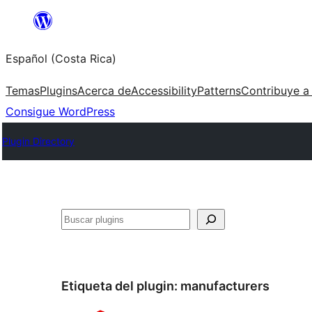
Saltar
al
Español (Costa Rica)
contenido
Temas
Plugins
Acerca de
Accessibility
Patterns
Contribuye a
Consigue WordPress
Plugin Directory
Buscar
Etiqueta del plugin:
manufacturers