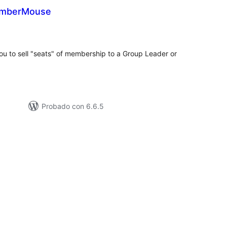
emberMouse
tal
e
loraciones
 to sell "seats" of membership to a Group Leader or
Probado con 6.6.5