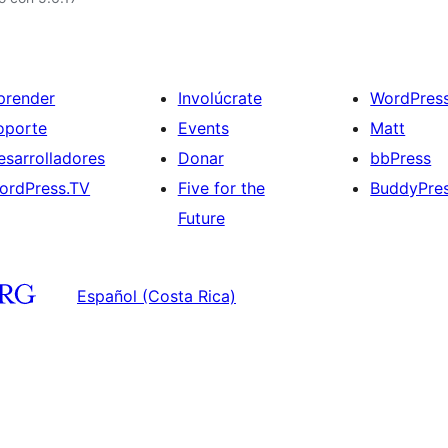
prender
Involúcrate
WordPres
oporte
Events
Matt
esarrolladores
Donar
bbPress
ordPress.TV
Five for the
BuddyPre
Future
Español (Costa Rica)