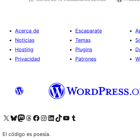
Acerca de
Escaparate
A
Noticias
Temas
S
Hosting
Plugins
D
Privacidad
Patrones
W
Visit our X (formerly Twitter) account
Visit our Bluesky account
Visita nuestra cuenta de Twitter
Visit our Threads account
Visita nuestra página de Facebook
Visite nuestra cuenta de Instagram
Visit our LinkedIn account
Visit our TikTok account
Visit our YouTube channel
Visit our Tumblr account
El código es poesía.