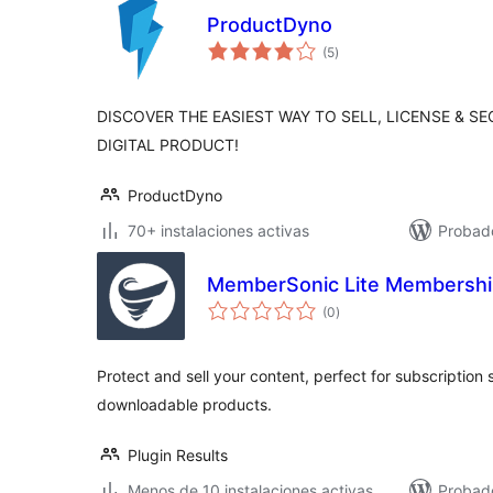
ProductDyno
total
(5
)
de
valoraciones
DISCOVER THE EASIEST WAY TO SELL, LICENSE & S
DIGITAL PRODUCT!
ProductDyno
70+ instalaciones activas
Probad
MemberSonic Lite Membership
total
(0
)
de
valoraciones
Protect and sell your content, perfect for subscription si
downloadable products.
Plugin Results
Menos de 10 instalaciones activas
Probad