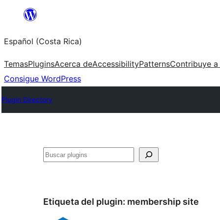
Saltar
al
Español (Costa Rica)
contenido
Temas
Plugins
Acerca de
Accessibility
Patterns
Contribuye a
Consigue WordPress
Plugin Directory
Buscar
Etiqueta del plugin:
membership site