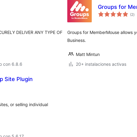
Groups for M
to
(2
)
d
va
ECURELY DELIVER ANY TYPE OF
Groups for MemberMouse allows you
Business.
Matt Mintun
o con 6.8.6
20+ instalaciones activas
 Site Plugin
tes, or selling individual
o con 5.6.17